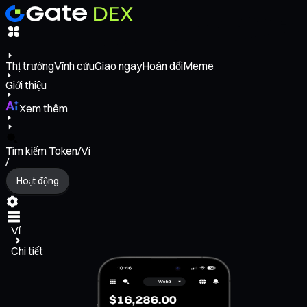
Thị trường
Vĩnh cửu
Giao ngay
Hoán đổi
Meme
Giới thiệu
Xem thêm
Tìm kiếm Token/Ví
/
Hoạt động
Ví
Chi tiết