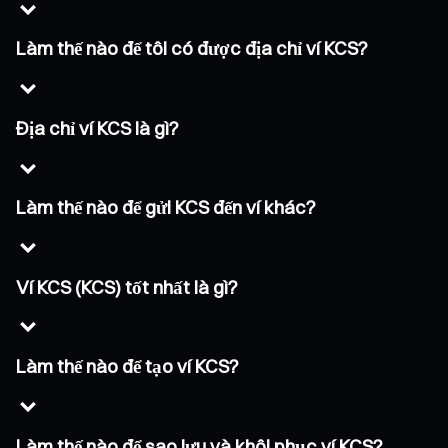
Làm thế nào để tôi có được địa chỉ ví KCS?
Địa chỉ ví KCS là gì?
Làm thế nào để gửi KCS đến ví khác?
Ví KCS (KCS) tốt nhất là gì?
Làm thế nào để tạo ví KCS?
Làm thế nào để sao lưu và khôi phục ví KCS?