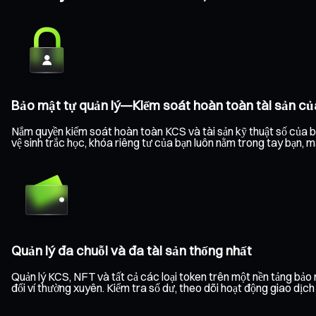
Bảo mật tự quản lý—Kiểm soát hoàn toàn tài sản củ
Nắm quyền kiểm soát hoàn toàn KCS và tài sản kỹ thuật số của bạ
vệ sinh trắc học, khóa riêng tư của bạn luôn nằm trong tay bạn, 
Quản lý đa chuỗi và đa tài sản thống nhất
Quản lý KCS, NFT và tất cả các loại token trên một nền tảng bả
đổi ví thường xuyên. Kiểm tra số dư, theo dõi hoạt động giao dịc