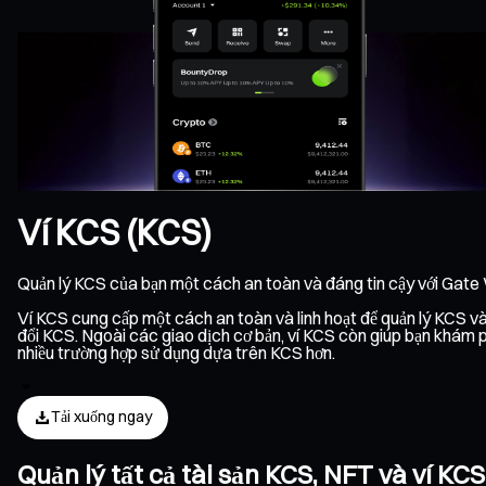
Ví KCS (KCS)
Quản lý KCS của bạn một cách an toàn và đáng tin cậy với Gate
Ví KCS cung cấp một cách an toàn và linh hoạt để quản lý KCS và 
đổi KCS. Ngoài các giao dịch cơ bản, ví KCS còn giúp bạn khám ph
nhiều trường hợp sử dụng dựa trên KCS hơn.
Tải xuống ngay
Quản lý tất cả tài sản KCS, NFT và ví K