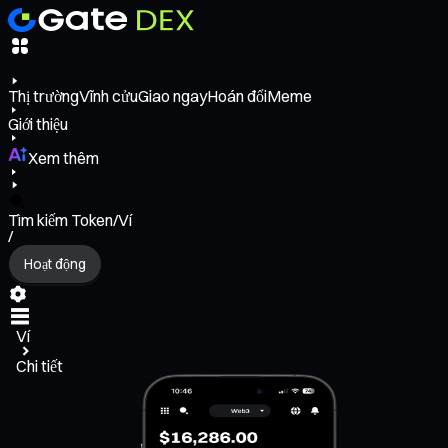
Thị trường
Vĩnh cửu
Giao ngay
Hoán đổi
Meme
Giới thiệu
Xem thêm
Tìm kiếm Token/Ví
/
Hoạt động
Ví
Chi tiết