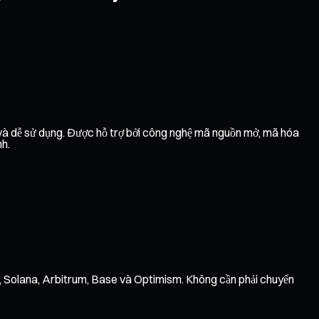
 và dễ sử dụng. Được hỗ trợ bởi công nghệ mã nguồn mở, mã hóa
nh.
n, Solana, Arbitrum, Base và Optimism. Không cần phải chuyển