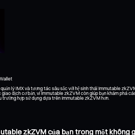
Wallet
uản lý IMX và tương tác sâu sắc với hệ sinh thái Immutable zkZVM.
c giao dịch cơ bản, ví Immutable zkZVM còn giúp bạn khám phá các 
hiều trường hợp sử dụng dựa trên Immutable zkZVM hơn.
Immutable zkZVM của bạn trong một không 