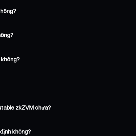
 không?
hông?
g không?
mutable zkZVM chưa?
 định không?