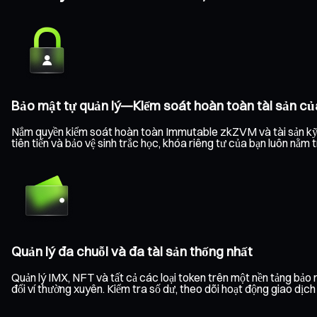
Bảo mật tự quản lý—Kiểm soát hoàn toàn tài sản củ
Nắm quyền kiểm soát hoàn toàn Immutable zkZVM và tài sản kỹ th
tiên tiến và bảo vệ sinh trắc học, khóa riêng tư của bạn luôn nằm
Quản lý đa chuỗi và đa tài sản thống nhất
Quản lý IMX, NFT và tất cả các loại token trên một nền tảng bả
đổi ví thường xuyên. Kiểm tra số dư, theo dõi hoạt động giao dịc