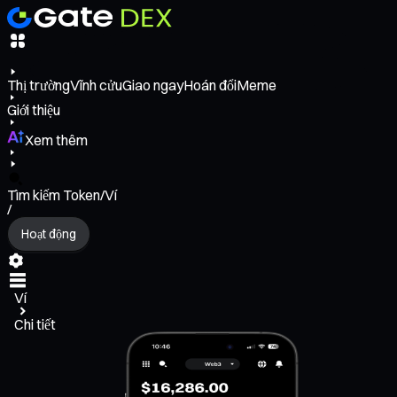
Thị trường
Vĩnh cửu
Giao ngay
Hoán đổi
Meme
Giới thiệu
Xem thêm
Tìm kiếm Token/Ví
/
Hoạt động
Ví
Chi tiết