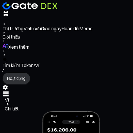
Thị trường
Vĩnh cửu
Giao ngay
Hoán đổi
Meme
Giới thiệu
Xem thêm
Tìm kiếm Token/Ví
/
Hoạt động
Ví
Chi tiết