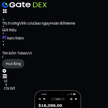
Thị trường
Vĩnh cửu
Giao ngay
Hoán đổi
Meme
Giới thiệu
Xem thêm
Tìm kiếm Token/Ví
/
Hoạt động
Ví
Chi tiết