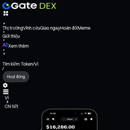
Thị trường
Vĩnh cửu
Giao ngay
Hoán đổi
Meme
Giới thiệu
Xem thêm
Tìm kiếm Token/Ví
/
Hoạt động
Ví
Chi tiết