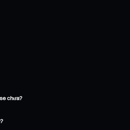
pse chưa?
g?