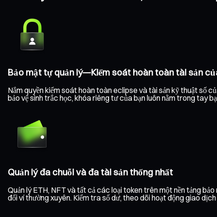
Bảo mật tự quản lý—Kiểm soát hoàn toàn tài sản củ
Nắm quyền kiểm soát hoàn toàn eclipse và tài sản kỹ thuật số của
bảo vệ sinh trắc học, khóa riêng tư của bạn luôn nằm trong tay b
Quản lý đa chuỗi và đa tài sản thống nhất
Quản lý ETH, NFT và tất cả các loại token trên một nền tảng bả
đổi ví thường xuyên. Kiểm tra số dư, theo dõi hoạt động giao dịc