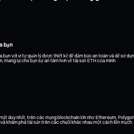
a bạn
 bạn với ví tự quản lý được thiết kế để đảm bảo an toàn và dễ sử d
ạn, mang lại cho bạn sự an tâm hơn về tài sản ETH của mình.
o mật duy nhất, trên các mạng blockchain lớn như Ethereum, Polyg
h và khám phá tài sản trên các chuỗi khác nhau một cách liền mạch.