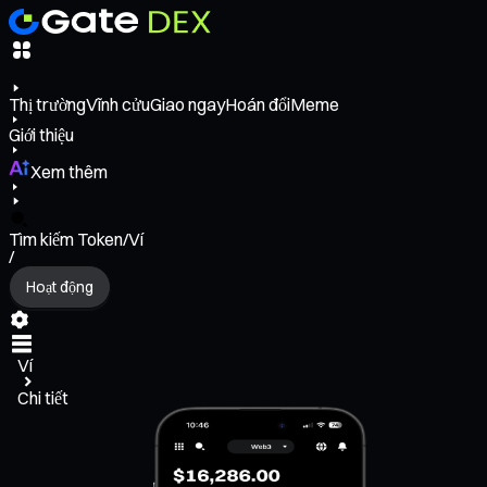
Thị trường
Vĩnh cửu
Giao ngay
Hoán đổi
Meme
Giới thiệu
Xem thêm
Tìm kiếm Token/Ví
/
Hoạt động
Ví
Chi tiết