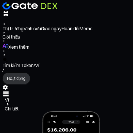
Thị trường
Vĩnh cửu
Giao ngay
Hoán đổi
Meme
Giới thiệu
Xem thêm
Tìm kiếm Token/Ví
/
Hoạt động
Ví
Chi tiết