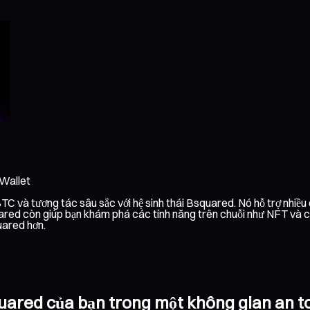
 Wallet
C và tương tác sâu sắc với hệ sinh thái Bsquared. Nó hỗ trợ nhiều đ
red còn giúp bạn khám phá các tính năng trên chuỗi như NFT và các 
uared hơn.
squared của bạn trong một không gian an 