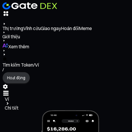
Thị trường
Vĩnh cửu
Giao ngay
Hoán đổi
Meme
Giới thiệu
Xem thêm
Tìm kiếm Token/Ví
/
Hoạt động
Ví
Chi tiết