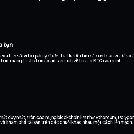
a bạn
ủa bạn với ví tự quản lý được thiết kế để đảm bảo an toàn và dễ sử
y bạn, mang lại cho bạn sự an tâm hơn về tài sản BTC của mình.
o mật duy nhất, trên các mạng blockchain lớn như Ethereum, Polyg
h và khám phá tài sản trên các chuỗi khác nhau một cách liền mạch.