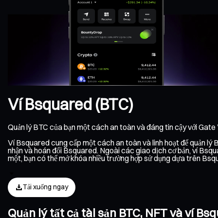
Ví Bsquared (BTC)
Quản lý BTC của bạn một cách an toàn và đáng tin cậy với Gate
Ví Bsquared cung cấp một cách an toàn và linh hoạt để quản lý BT
nhận và hoán đổi Bsquared. Ngoài các giao dịch cơ bản, ví Bsqua
một, bạn có thể mở khóa nhiều trường hợp sử dụng dựa trên Bsq
Tải xuống ngay
Quản lý tất cả tài sản BTC, NFT và ví B