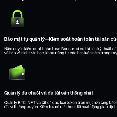
Bảo mật tự quản lý—Kiểm soát hoàn toàn tài sản củ
Nắm quyền kiểm soát hoàn toàn Bsquared và tài sản kỹ thuật số c
và bảo vệ sinh trắc học, khóa riêng tư của bạn luôn nằm trong ta
Quản lý đa chuỗi và đa tài sản thống nhất
Quản lý BTC, NFT và tất cả các loại token trên một nền tảng bả
đổi ví thường xuyên. Kiểm tra số dư, theo dõi hoạt động giao dịc