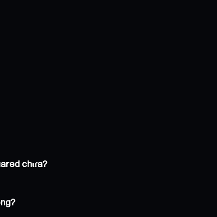
quared chưa?
ông?