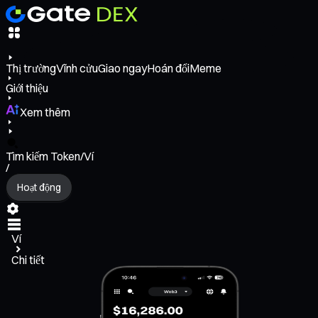
Thị trường
Vĩnh cửu
Giao ngay
Hoán đổi
Meme
Giới thiệu
Xem thêm
Tìm kiếm Token/Ví
/
Hoạt động
Ví
Chi tiết