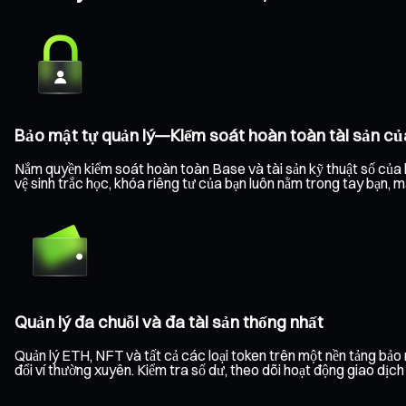
Bảo mật tự quản lý—Kiểm soát hoàn toàn tài sản củ
Nắm quyền kiểm soát hoàn toàn Base và tài sản kỹ thuật số của b
vệ sinh trắc học, khóa riêng tư của bạn luôn nằm trong tay bạn, 
Quản lý đa chuỗi và đa tài sản thống nhất
Quản lý ETH, NFT và tất cả các loại token trên một nền tảng bả
đổi ví thường xuyên. Kiểm tra số dư, theo dõi hoạt động giao dịc