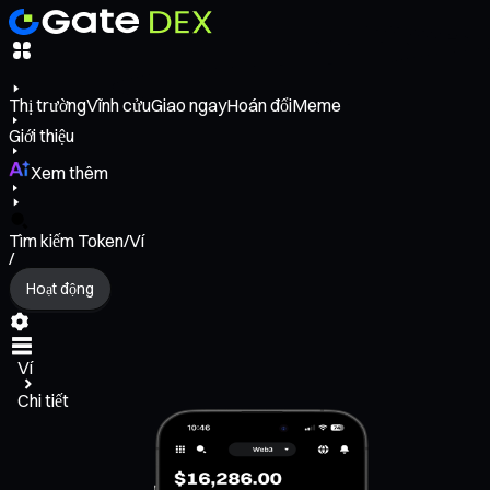
Thị trường
Vĩnh cửu
Giao ngay
Hoán đổi
Meme
Giới thiệu
Xem thêm
Tìm kiếm Token/Ví
/
Hoạt động
Ví
Chi tiết