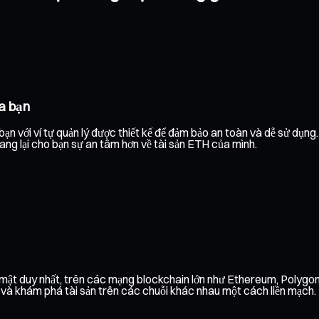
a bạn
ạn với ví tự quản lý được thiết kế để đảm bảo an toàn và dễ sử dụng
mang lại cho bạn sự an tâm hơn về tài sản ETH của mình.
o mật duy nhất, trên các mạng blockchain lớn như Ethereum, Polyg
h và khám phá tài sản trên các chuỗi khác nhau một cách liền mạch.