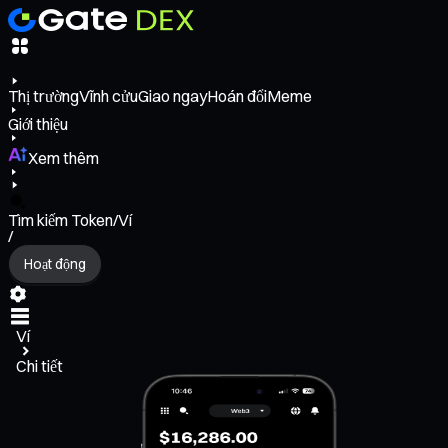
Thị trường
Vĩnh cửu
Giao ngay
Hoán đổi
Meme
Giới thiệu
Xem thêm
Tìm kiếm Token/Ví
/
Hoạt động
Ví
Chi tiết