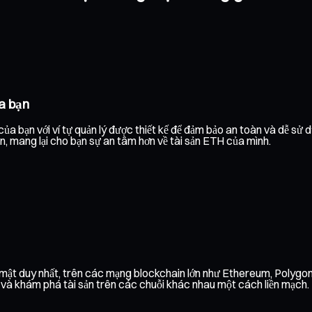
a bạn
ủa bạn với ví tự quản lý được thiết kế để đảm bảo an toàn và dễ sử 
ạn, mang lại cho bạn sự an tâm hơn về tài sản ETH của mình.
o mật duy nhất, trên các mạng blockchain lớn như Ethereum, Polyg
h và khám phá tài sản trên các chuỗi khác nhau một cách liền mạch.