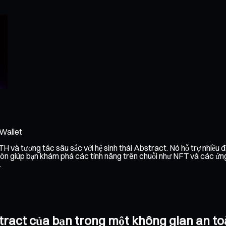
 Wallet
H và tương tác sâu sắc với hệ sinh thái Abstract. Nó hỗ trợ nhiều đ
òn giúp bạn khám phá các tính năng trên chuỗi như NFT và các ứng dụ
.
bstract của bạn trong một không gian an t