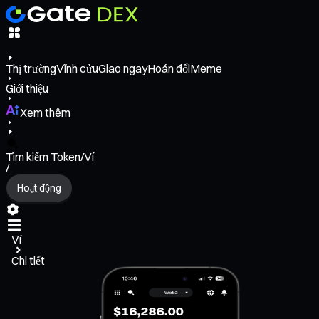
Thị trường
Vĩnh cửu
Giao ngay
Hoán đổi
Meme
Giới thiệu
Xem thêm
Tìm kiếm Token/Ví
/
Hoạt động
Ví
Chi tiết