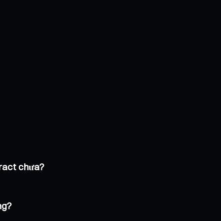
tract chưa?
ng?