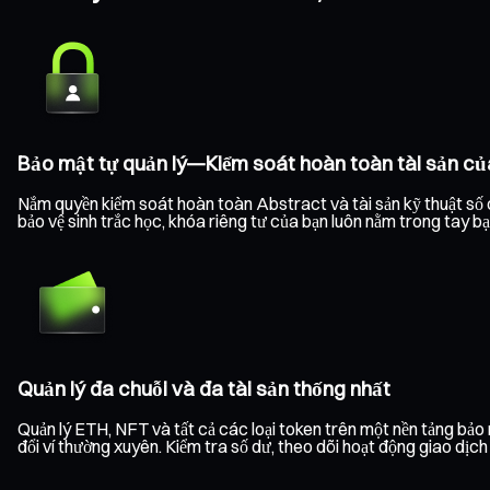
Bảo mật tự quản lý—Kiểm soát hoàn toàn tài sản củ
Nắm quyền kiểm soát hoàn toàn Abstract và tài sản kỹ thuật số c
bảo vệ sinh trắc học, khóa riêng tư của bạn luôn nằm trong tay b
Quản lý đa chuỗi và đa tài sản thống nhất
Quản lý ETH, NFT và tất cả các loại token trên một nền tảng bả
đổi ví thường xuyên. Kiểm tra số dư, theo dõi hoạt động giao dịc