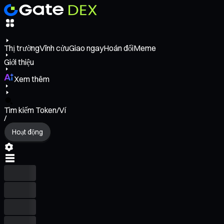
Thị trường
Vĩnh cửu
Giao ngay
Hoán đổi
Meme
Giới thiệu
Xem thêm
Tìm kiếm Token/Ví
/
Hoạt động