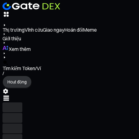
Thị trường
Vĩnh cửu
Giao ngay
Hoán đổi
Meme
Giới thiệu
Xem thêm
Tìm kiếm Token/Ví
/
Hoạt động