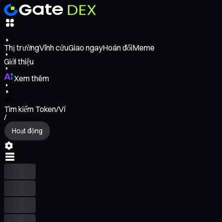
Thị trường
Vĩnh cửu
Giao ngay
Hoán đổi
Meme
Giới thiệu
Xem thêm
Tìm kiếm Token/Ví
/
Hoạt động