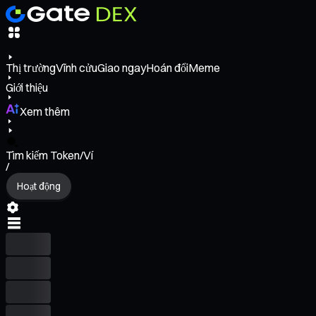
Thị trường
Vĩnh cửu
Giao ngay
Hoán đổi
Meme
Giới thiệu
Xem thêm
Tìm kiếm Token/Ví
/
Hoạt động