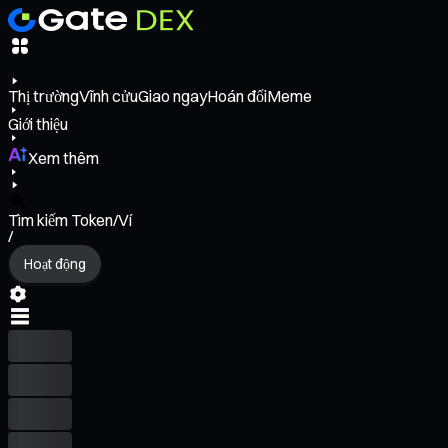
Thị trường
Vĩnh cửu
Giao ngay
Hoán đổi
Meme
Giới thiệu
Xem thêm
Tìm kiếm Token/Ví
/
Hoạt động