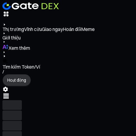
Thị trường
Vĩnh cửu
Giao ngay
Hoán đổi
Meme
Giới thiệu
Xem thêm
Tìm kiếm Token/Ví
/
Hoạt động