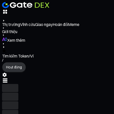
Thị trường
Vĩnh cửu
Giao ngay
Hoán đổi
Meme
Giới thiệu
Xem thêm
Tìm kiếm Token/Ví
/
Hoạt động