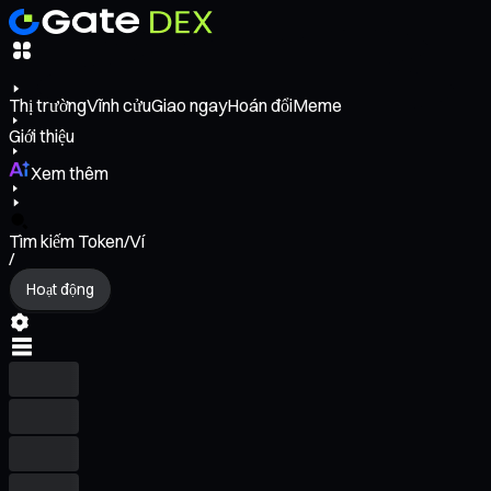
Thị trường
Vĩnh cửu
Giao ngay
Hoán đổi
Meme
Giới thiệu
Xem thêm
Tìm kiếm Token/Ví
/
Hoạt động