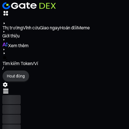
Thị trường
Vĩnh cửu
Giao ngay
Hoán đổi
Meme
Giới thiệu
Xem thêm
Tìm kiếm Token/Ví
/
Hoạt động