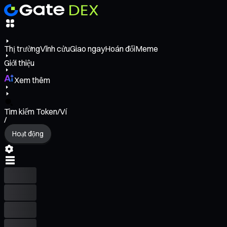
Thị trường
Vĩnh cửu
Giao ngay
Hoán đổi
Meme
Giới thiệu
Xem thêm
Tìm kiếm Token/Ví
/
Hoạt động