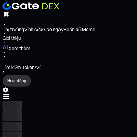
Thị trường
Vĩnh cửu
Giao ngay
Hoán đổi
Meme
Giới thiệu
Xem thêm
Tìm kiếm Token/Ví
/
Hoạt động