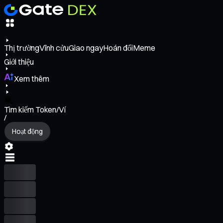
Thị trường
Vĩnh cửu
Giao ngay
Hoán đổi
Meme
Giới thiệu
Xem thêm
Tìm kiếm Token/Ví
/
Hoạt động