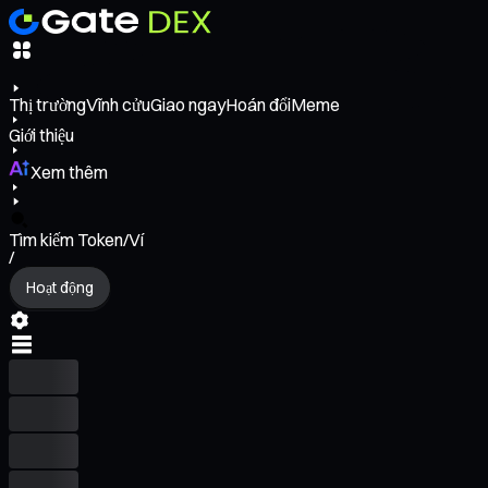
Thị trường
Vĩnh cửu
Giao ngay
Hoán đổi
Meme
Giới thiệu
Xem thêm
Tìm kiếm Token/Ví
/
Hoạt động