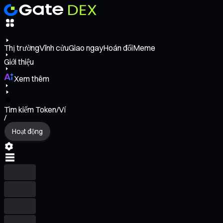
Thị trường
Vĩnh cửu
Giao ngay
Hoán đổi
Meme
Giới thiệu
Xem thêm
Tìm kiếm Token/Ví
/
Hoạt động