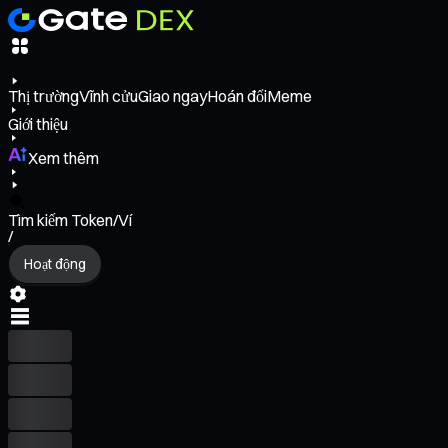
Thị trường
Vĩnh cửu
Giao ngay
Hoán đổi
Meme
Giới thiệu
Xem thêm
Tìm kiếm Token/Ví
/
Hoạt động