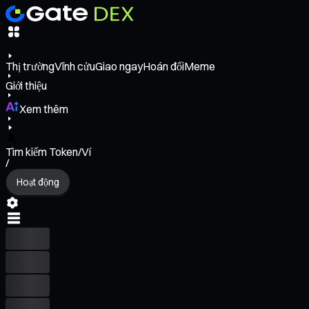
Thị trường
Vĩnh cửu
Giao ngay
Hoán đổi
Meme
Giới thiệu
Xem thêm
Tìm kiếm Token/Ví
/
Hoạt động