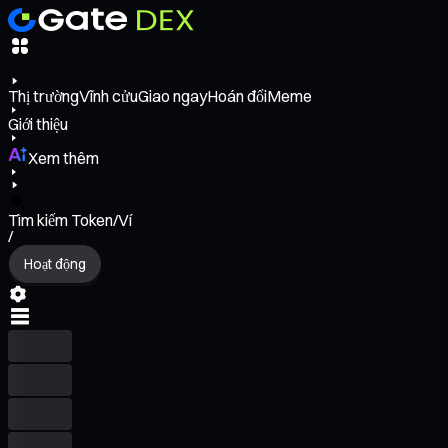
Thị trường
Vĩnh cửu
Giao ngay
Hoán đổi
Meme
Giới thiệu
Xem thêm
Tìm kiếm Token/Ví
/
Hoạt động