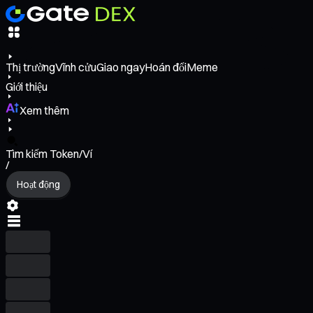
Thị trường
Vĩnh cửu
Giao ngay
Hoán đổi
Meme
Giới thiệu
Xem thêm
Tìm kiếm Token/Ví
/
Hoạt động