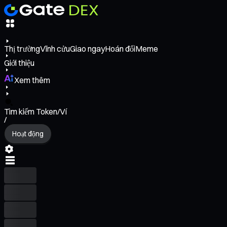
Thị trường
Vĩnh cửu
Giao ngay
Hoán đổi
Meme
Giới thiệu
Xem thêm
Tìm kiếm Token/Ví
/
Hoạt động