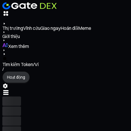
Thị trường
Vĩnh cửu
Giao ngay
Hoán đổi
Meme
Giới thiệu
Xem thêm
Tìm kiếm Token/Ví
/
Hoạt động