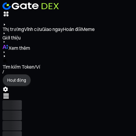
Thị trường
Vĩnh cửu
Giao ngay
Hoán đổi
Meme
Giới thiệu
Xem thêm
Tìm kiếm Token/Ví
/
Hoạt động