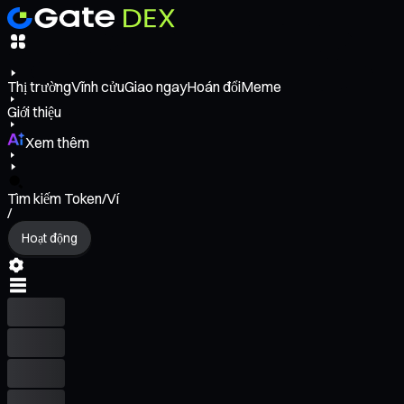
Thị trường
Vĩnh cửu
Giao ngay
Hoán đổi
Meme
Giới thiệu
Xem thêm
Tìm kiếm Token/Ví
/
Hoạt động