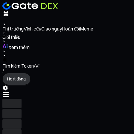
Thị trường
Vĩnh cửu
Giao ngay
Hoán đổi
Meme
Giới thiệu
Xem thêm
Tìm kiếm Token/Ví
/
Hoạt động