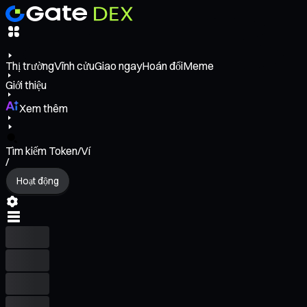
Thị trường
Vĩnh cửu
Giao ngay
Hoán đổi
Meme
Giới thiệu
Xem thêm
Tìm kiếm Token/Ví
/
Hoạt động