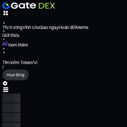
Thị trường
Vĩnh cửu
Giao ngay
Hoán đổi
Meme
Giới thiệu
Xem thêm
Tìm kiếm Token/Ví
/
Hoạt động