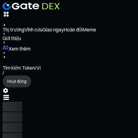
Thị trường
Vĩnh cửu
Giao ngay
Hoán đổi
Meme
Giới thiệu
Xem thêm
Tìm kiếm Token/Ví
/
Hoạt động