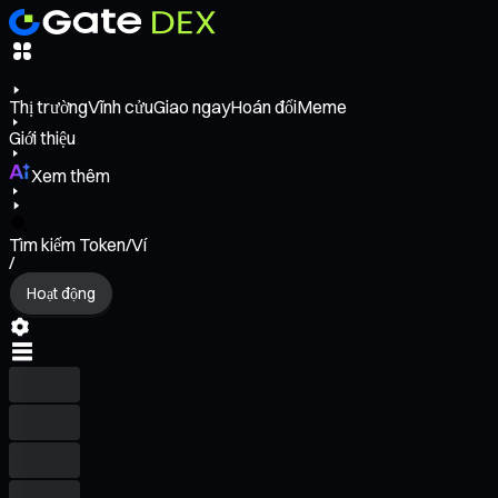
Thị trường
Vĩnh cửu
Giao ngay
Hoán đổi
Meme
Giới thiệu
Xem thêm
Tìm kiếm Token/Ví
/
Hoạt động