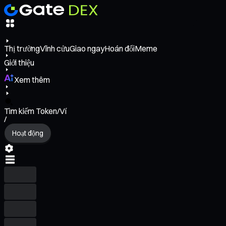
Thị trường
Vĩnh cửu
Giao ngay
Hoán đổi
Meme
Giới thiệu
Xem thêm
Tìm kiếm Token/Ví
/
Hoạt động