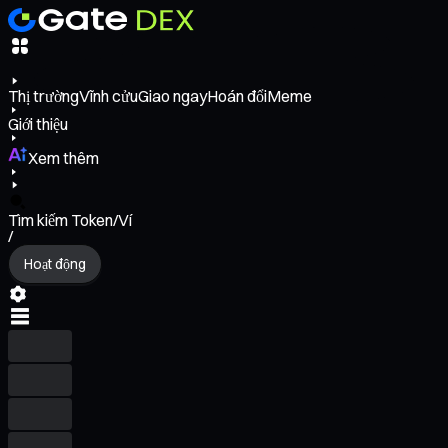
Thị trường
Vĩnh cửu
Giao ngay
Hoán đổi
Meme
Giới thiệu
Xem thêm
Tìm kiếm Token/Ví
/
Hoạt động