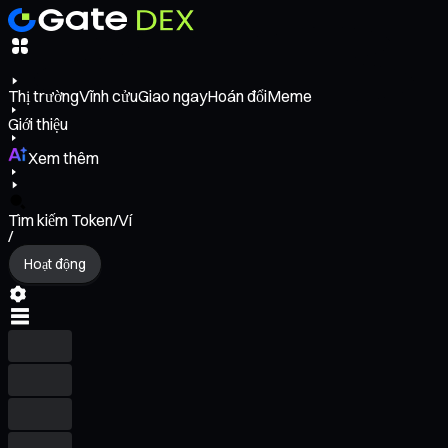
Thị trường
Vĩnh cửu
Giao ngay
Hoán đổi
Meme
Giới thiệu
Xem thêm
Tìm kiếm Token/Ví
/
Hoạt động