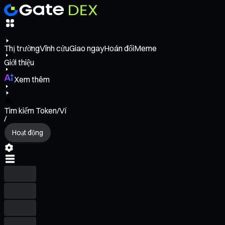
Thị trường
Vĩnh cửu
Giao ngay
Hoán đổi
Meme
Giới thiệu
Xem thêm
Tìm kiếm Token/Ví
/
Hoạt động