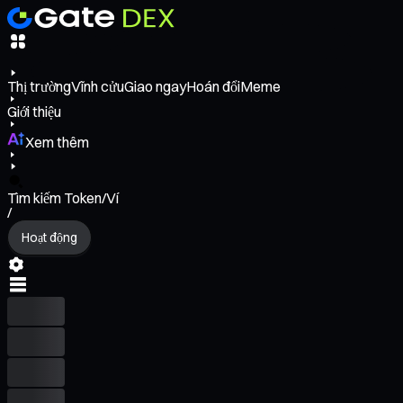
Thị trường
Vĩnh cửu
Giao ngay
Hoán đổi
Meme
Giới thiệu
Xem thêm
Tìm kiếm Token/Ví
/
Hoạt động