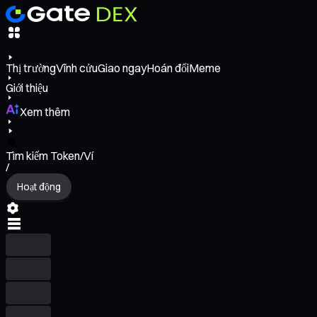
Thị trường
Vĩnh cửu
Giao ngay
Hoán đổi
Meme
Giới thiệu
Xem thêm
Tìm kiếm Token/Ví
/
Hoạt động