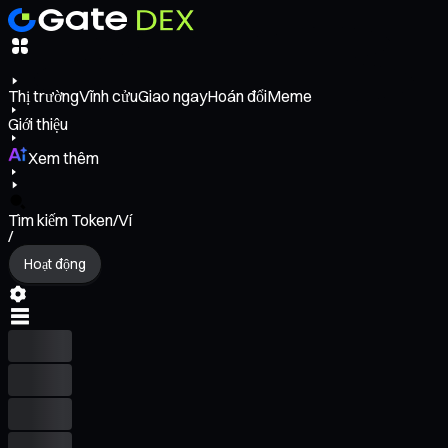
Thị trường
Vĩnh cửu
Giao ngay
Hoán đổi
Meme
Giới thiệu
Xem thêm
Tìm kiếm Token/Ví
/
Hoạt động