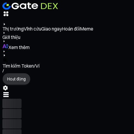
Thị trường
Vĩnh cửu
Giao ngay
Hoán đổi
Meme
Giới thiệu
Xem thêm
Tìm kiếm Token/Ví
/
Hoạt động