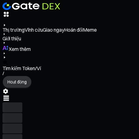
Thị trường
Vĩnh cửu
Giao ngay
Hoán đổi
Meme
Giới thiệu
Xem thêm
Tìm kiếm Token/Ví
/
Hoạt động