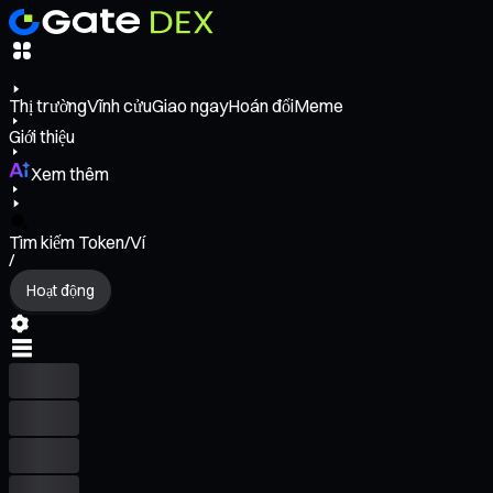
Thị trường
Vĩnh cửu
Giao ngay
Hoán đổi
Meme
Giới thiệu
Xem thêm
Tìm kiếm Token/Ví
/
Hoạt động